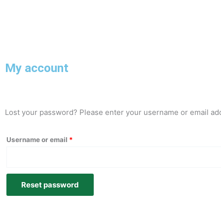
Skip
to
content
My account
Required
Lost your password? Please enter your username or email addr
Username or email
*
Reset password