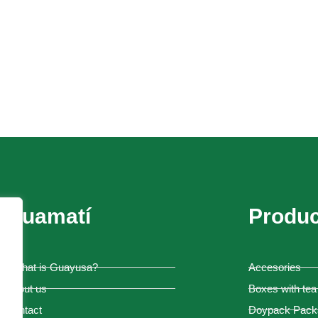
Guamatí
Produc
¿What is Guayusa?
Accesories
About us
Boxes with tea
Contact
Doypack Pack