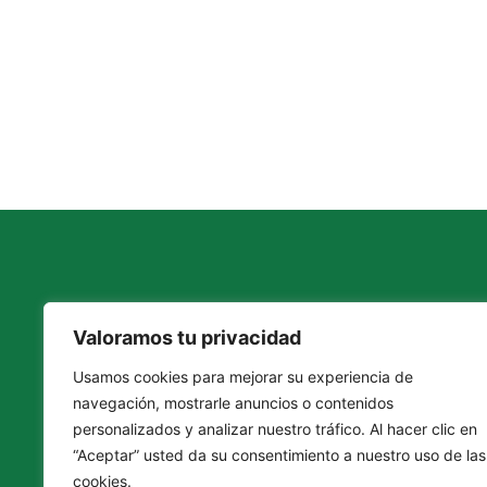
Valoramos tu privacidad
F
I
L
a
n
i
Usamos cookies para mejorar su experiencia de
c
s
n
e
t
k
navegación, mostrarle anuncios o contenidos
b
a
e
personalizados y analizar nuestro tráfico. Al hacer clic en
o
g
d
“Aceptar” usted da su consentimiento a nuestro uso de las
o
r
i
cookies.