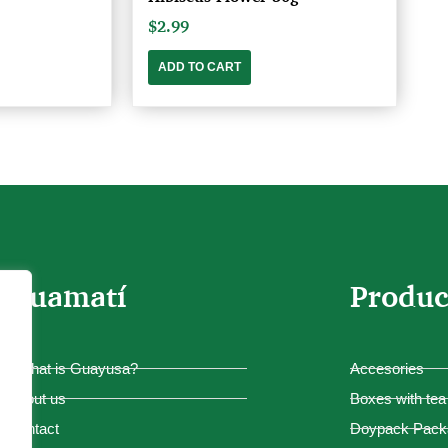
$
2.99
ADD TO CART
Guamatí
Produc
¿What is Guayusa?
Accesories
About us
Boxes with tea
Contact
Doypack Pack