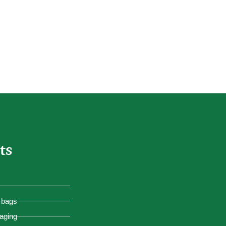
ts
 bags
aging