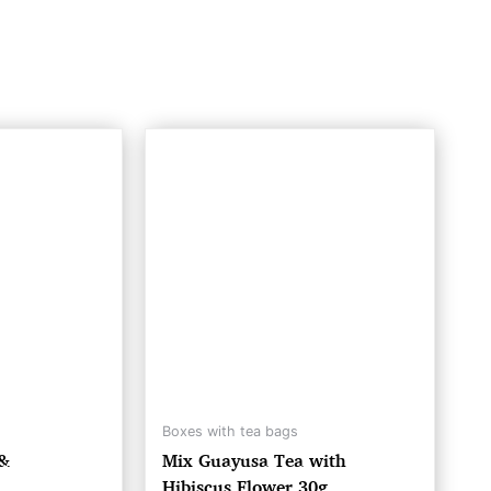
Boxes with tea bags
 &
Mix Guayusa Tea with
Hibiscus Flower 30g