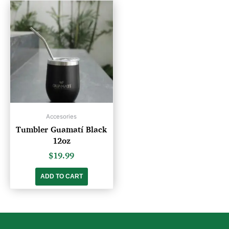
Accesories
Tumbler Guamatí Black
12ozㅤㅤㅤㅤㅤㅤㅤㅤㅤ
$
19.99
ADD TO CART